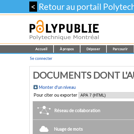
<
Retour au portail Polyte
Accueil
À propos
Déposer
Parcourir
Se connecter
DOCUMENTS DONT L'AUT
Monter d'un niveau
Pour citer ou exporter
Réseau de collaboration
Nuage de mots