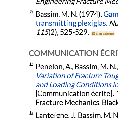
Engineering Fracture Me
Bassim, M. N. (1974).
Gamm
transmitting plexiglas.
Nu
115
(2), 525-529.
Lien externe
COMMUNICATION ÉCRI
Penelon, A., Bassim, M. N.,
Variation of Fracture To
and Loading Conditions i
[Communication écrite].
Fracture Mechanics, Blac
Lanteigne, J., Bassim, M. N