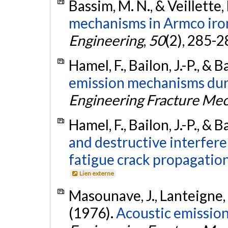
Bassim, M. N., & Veillette,
mechanisms in Armco iro
Engineering
,
50
(2), 285-2
Hamel, F., Bailon, J.-P., & 
emission mechanisms duri
Engineering Fracture Me
Hamel, F., Bailon, J.-P., & 
and destructive interfere
fatigue crack propagation
Lien externe
Masounave, J., Lanteigne, J
(1976).
Acoustic emission 