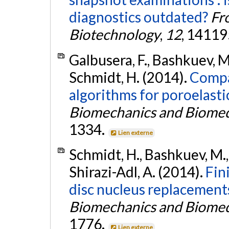
diagnostics outdated?
Fr
Biotechnology
,
12
, 1411
Galbusera, F., Bashkuev, M.,
Schmidt, H. (2014).
Compa
algorithms for poroelastic
Biomechanics and Biomed
1334.
Lien externe
Schmidt, H., Bashkuev, M., 
Shirazi-Adl, A. (2014).
Fin
disc nucleus replacement
Biomechanics and Biomed
1776.
Lien externe