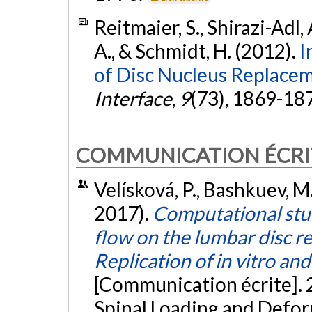
Reitmaier, S., Shirazi-Adl, 
A., & Schmidt, H. (2012).
I
of Disc Nucleus Replacem
Interface
,
9
(73), 1869-18
COMMUNICATION ÉCRI
Velísková, P., Bashkuev, M.
2017).
Computational stud
flow on the lumbar disc r
Replication of in vitro and
[Communication écrite].
Spinal Loading and Defor