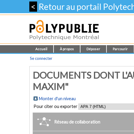
<
Retour au portail Polyte
Accueil
À propos
Déposer
Parcourir
Se connecter
DOCUMENTS DONT L'A
MAXIM"
Monter d'un niveau
Pour citer ou exporter
Réseau de collaboration