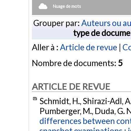
Nuage de mots
Grouper par:
Auteurs ou au
type de docume
Aller à :
Article de revue
|
Co
Nombre de documents:
5
ARTICLE DE REVUE
Schmidt, H., Shirazi-Adl, A.
Pumberger, M., Duda, G. N.
differences between cont
snapshot examinations : i