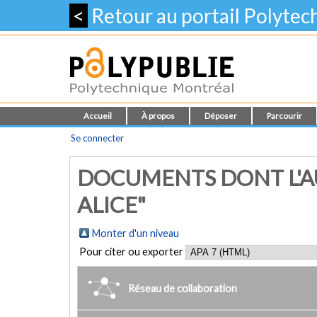
<
Retour au portail Polyte
Accueil
À propos
Déposer
Parcourir
Se connecter
DOCUMENTS DONT L'AU
ALICE"
Monter d'un niveau
Pour citer ou exporter
Réseau de collaboration