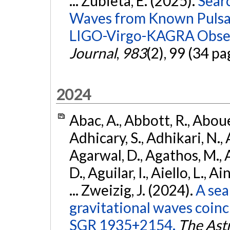
... Zubieta, E. (2025).
Sear
Waves from Known Pulsars
LIGO-Virgo-KAGRA Obser
Journal
,
983
(2), 99 (34 pa
2024
Abac, A., Abbott, R., Abouel
Adhicary, S., Adhikari, N., 
Agarwal, D., Agathos, M.,
D., Aguilar, I., Aiello, L., Ai
... Zweizig, J. (2024).
A sea
gravitational waves coinc
SGR 1935+2154.
The Ast