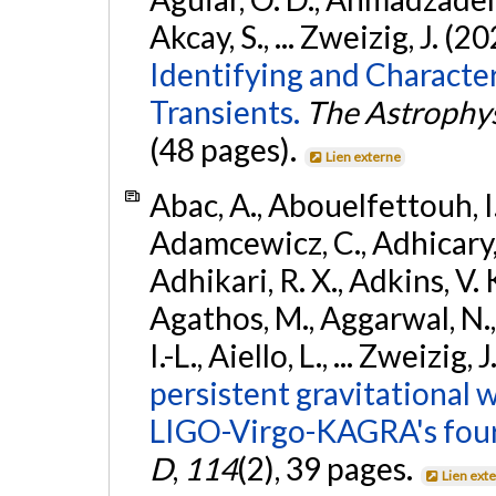
Akcay, S., ... Zweizig, J. (2
Identifying and Characte
Transients.
The Astrophys
(48 pages).
Lien externe
Abac, A., Abouelfettouh, I.,
Adamcewicz, C., Adhicary, S
Adhikari, R. X., Adkins, V. 
Agathos, M., Aggarwal, N.,
I.-L., Aiello, L., ... Zweizig,
persistent gravitational w
LIGO-Virgo-KAGRA's four
D
,
114
(2), 39 pages.
Lien ext