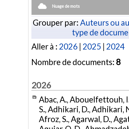
Nuage de mots
Grouper par:
Auteurs ou au
type de docume
Aller à :
2026
|
2025
|
2024
Nombre de documents:
8
2026
Abac, A., Abouelfettouh, I.
S., Adhikari, D., Adhikari, N
Afroz, S., Agarwal, D., Ag
Aguiar, O. D., Ahmadzadeh, S.