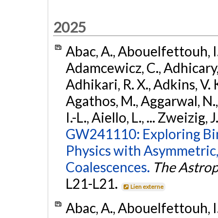
2025
Abac, A., Abouelfettouh, I.,
Adamcewicz, C., Adhicary, S
Adhikari, R. X., Adkins, V. 
Agathos, M., Aggarwal, N.,
I.-L., Aiello, L., ... Zweizig,
GW241110: Exploring Bi
Physics with Asymmetric,
Coalescences.
The Astrop
L21-L21.
Lien externe
Abac, A., Abouelfettouh, I.,