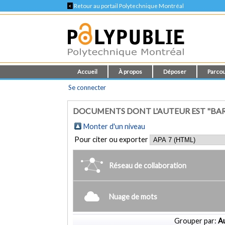
<
Retour au portail Polytechnique Montréal
Accueil
À propos
Déposer
Parcou
Se connecter
DOCUMENTS DONT L'AUTEUR EST "BARR
Monter d'un niveau
Pour citer ou exporter
Réseau de collaboration
Nuage de mots
Grouper par:
Au