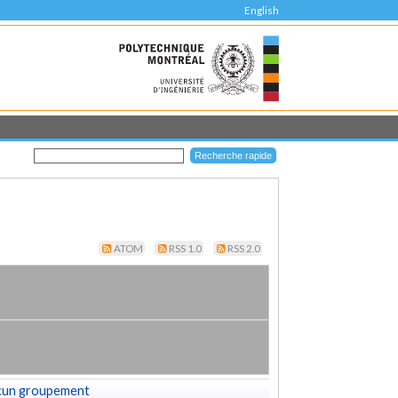
English
ATOM
RSS 1.0
RSS 2.0
cun groupement