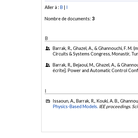
Aller à :
B
|
I
Nombre de documents:
3
B
Barrak, R., Ghazel, A., & Ghannouchi, F. M. (
Circuits & Systems Congress, Monastir, Tun
Barrak, R., Bejaoui, M., Ghazel, A., & Ghannou
écrite]. Power and Automatic Control Con
I
Issaoun, A., Barrak, R., Kouki, A. B., Ghannouc
Physics-Based Models.
IEE proceedings. S