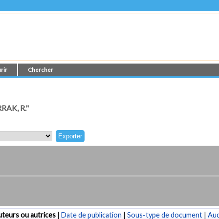
rir
Chercher
AK, R."
teurs ou autrices
|
Date de publication
|
Sous-type de document
|
Au