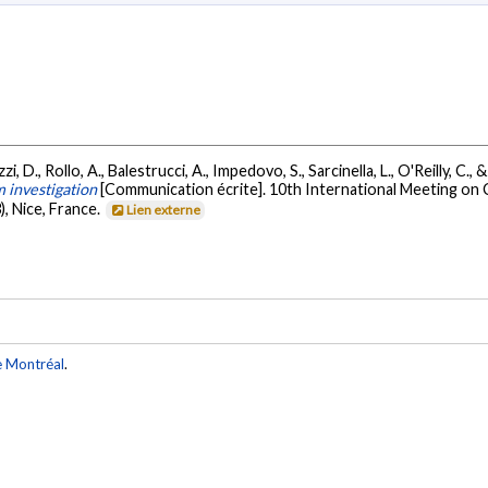
i, D., Rollo, A., Balestrucci, A., Impedovo, S., Sarcinella, L., O'Reilly, C.
 investigation
[Communication écrite]. 10th International Meeting on
), Nice, France.
Lien externe
e Montréal
.