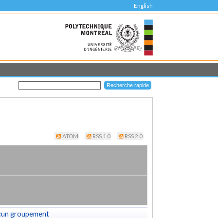
English
ATOM
RSS 1.0
RSS 2.0
cun groupement