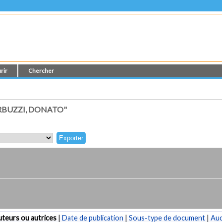
rir
Chercher
RBUZZI, DONATO"
teurs ou autrices
|
Date de publication
|
Sous-type de document
|
Au