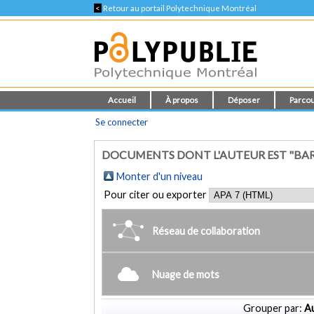
<
Retour au portail Polytechnique Montréal
Accueil
À propos
Déposer
Parcou
Se connecter
DOCUMENTS DONT L'AUTEUR EST "BA
Monter d'un niveau
Pour citer ou exporter
Réseau de collaboration
Nuage de mots
Grouper par:
Au