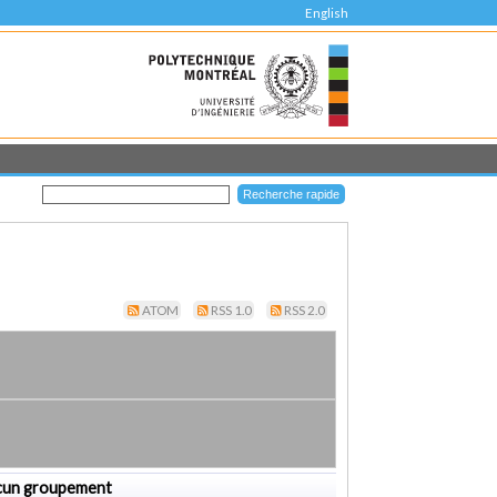
English
ATOM
RSS 1.0
RSS 2.0
cun groupement