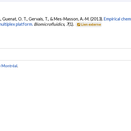
D., Guenat, O. T., Gervais, T., & Mes-Masson, A.-M. (2013).
Empirical chem
multiplex platform.
Biomicrofluidics
,
7
(1).
Lien externe
e Montréal
.