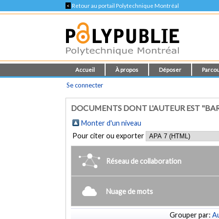
<
Retour au portail Polytechnique Montréal
Accueil
À propos
Déposer
Parcou
Se connecter
DOCUMENTS DONT L'AUTEUR EST "BAR
Monter d'un niveau
Pour citer ou exporter
Réseau de collaboration
Nuage de mots
Grouper par:
Au