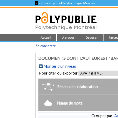
<
Retour au portail Polytechnique Montréal
Accueil
À propos
Déposer
Parcou
Se connecter
DOCUMENTS DONT L'AUTEUR EST "BAR
Monter d'un niveau
Pour citer ou exporter
Réseau de collaboration
Nuage de mots
Grouper par:
Au