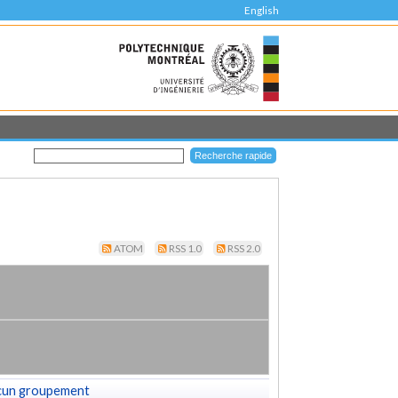
English
ATOM
RSS 1.0
RSS 2.0
cun groupement