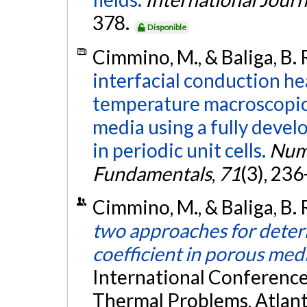
378.
Disponible
Cimmino, M., & Baliga, B. 
interfacial conduction hea
temperature macroscopi
media using a fully deve
in periodic unit cells.
Nume
Fundamentals
,
71
(3), 23
Cimmino, M., & Baliga, B. 
two approaches for deter
coefficient in porous med
International Conferenc
Thermal Problems, Atlant