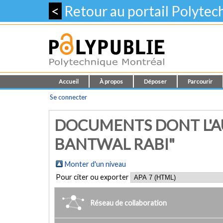
<
Retour au portail Polyte
Accueil
À propos
Déposer
Parcourir
Se connecter
DOCUMENTS DONT L'AU
BANTWAL RABI"
Monter d'un niveau
Pour citer ou exporter
Réseau de collaboration