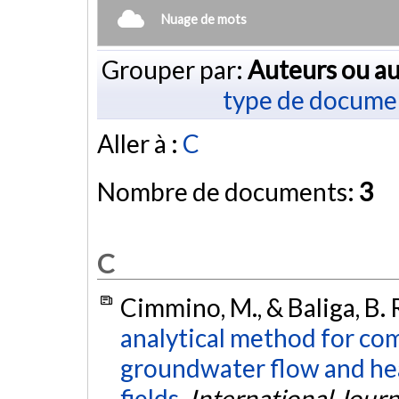
Nuage de mots
Grouper par:
Auteurs ou au
type de docume
Aller à :
C
Nombre de documents:
3
C
Cimmino, M., & Baliga, B. 
analytical method for co
groundwater flow and hea
fields.
International Journ