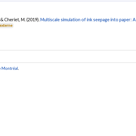
., & Cheriet, M. (2019).
Multiscale simulation of ink seepage into paper: 
 externe
e Montréal
.