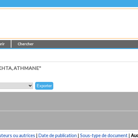
rir
Chercher
KHTA, ATHMANE"
teurs ou autrices
|
Date de publication
|
Sous-type de document
|
Au