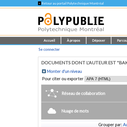
<
Retour au portail Polytechnique Montréal
Accueil
À propos
Déposer
Parcou
Se connecter
DOCUMENTS DONT L'AUTEUR EST "BA
Monter d'un niveau
Pour citer ou exporter
Réseau de collaboration
Nuage de mots
Grouper par:
Au