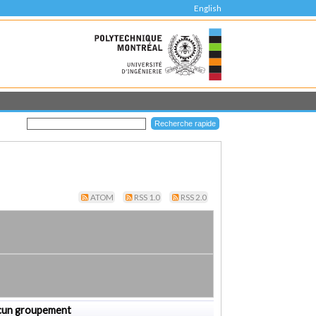
English
ATOM
RSS 1.0
RSS 2.0
cun groupement