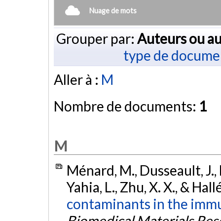
Nuage de mots
Grouper par:
Auteurs ou au
type de docume
Aller à :
M
Nombre de documents:
1
M
Ménard, M., Dusseault, J., La
Yahia, L., Zhu, X. X., & Hall
contaminants in the immu
Biomedical Materials Rese