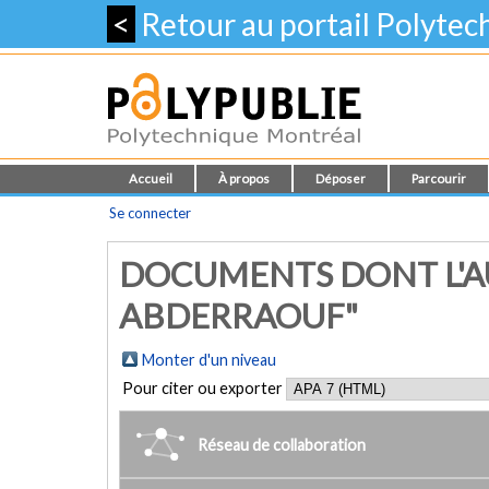
<
Retour au portail Polyte
Accueil
À propos
Déposer
Parcourir
Se connecter
DOCUMENTS DONT L'AU
ABDERRAOUF"
Monter d'un niveau
Pour citer ou exporter
Réseau de collaboration