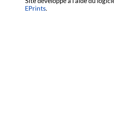
Site développé à l'aide du logicie
EPrints
.