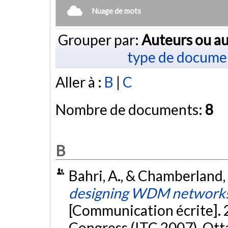
Nuage de mots
Grouper par:
Auteurs ou au
type de docume
Aller à :
B
|
C
Nombre de documents:
8
B
Bahri, A., & Chamberland, 
designing WDM networks 
[Communication écrite]. 2
Congress (ITC 2007), Ot