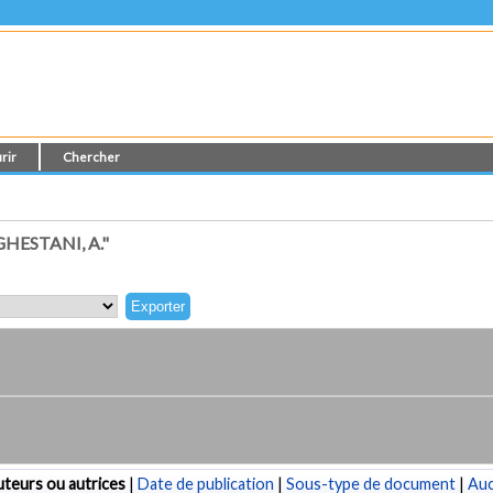
rir
Chercher
ESTANI, A."
teurs ou autrices
|
Date de publication
|
Sous-type de document
|
Au