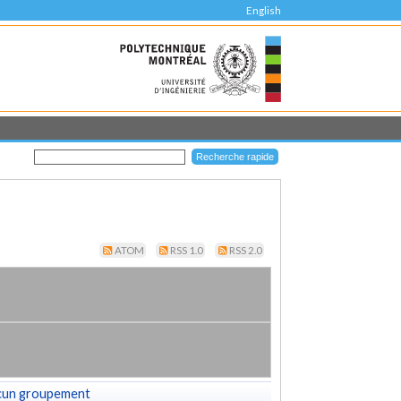
English
ATOM
RSS 1.0
RSS 2.0
cun groupement