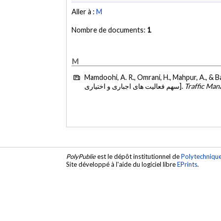
Aller à :
M
Nombre de documents:
1
M
Mamdoohi, A. R., Omrani, H., Mahpur, A., & B
سهم فعالیت های اجباری و اختیاری].
Traffic Ma
PolyPublie
est le dépôt institutionnel de
Polytechniqu
Site développé à l'aide du logiciel libre
EPrints
.