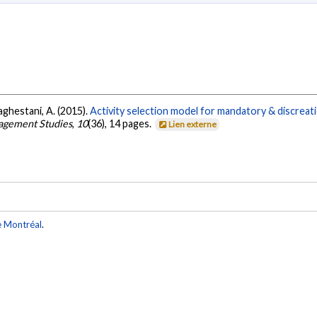
aghestani, A. (2015).
Activity selection model for mandatory & discreatio
nagement Studies
,
10
(36), 14 pages.
Lien externe
e Montréal
.