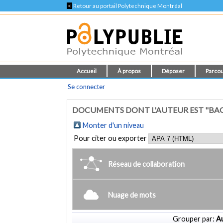
<
Retour au portail Polytechnique Montréal
Accueil
À propos
Déposer
Parcou
Se connecter
DOCUMENTS DONT L'AUTEUR EST "BAGH
Monter d'un niveau
Pour citer ou exporter
Réseau de collaboration
Nuage de mots
Grouper par:
Au