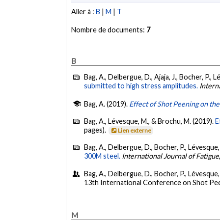
Aller à :
B
|
M
|
T
Nombre de documents:
7
B
Bag, A., Delbergue, D., Ajaja, J., Bocher, P.,
submitted to high stress amplitudes.
Intern
Bag, A. (2019).
Effect of Shot Peening on the
Bag, A., Lévesque, M., & Brochu, M. (2019).
E
pages).
Lien externe
Bag, A., Delbergue, D., Bocher, P., Lévesque,
300M steel.
International Journal of Fatigue
Bag, A., Delbergue, D., Bocher, P., Lévesque
13th International Conference on Shot Pe
M