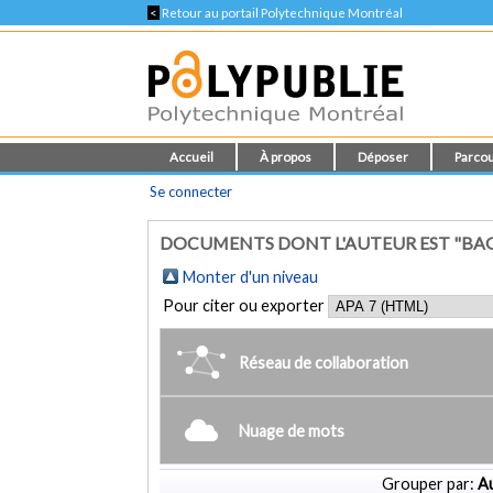
<
Retour au portail Polytechnique Montréal
Accueil
À propos
Déposer
Parcou
Se connecter
DOCUMENTS DONT L'AUTEUR EST "BAG
Monter d'un niveau
Pour citer ou exporter
Réseau de collaboration
Nuage de mots
Grouper par:
Au