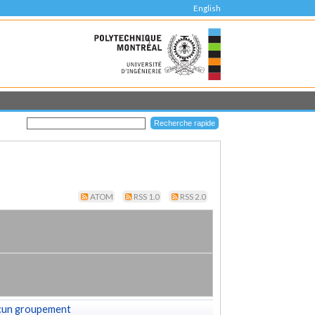
English
ATOM
RSS 1.0
RSS 2.0
cun groupement