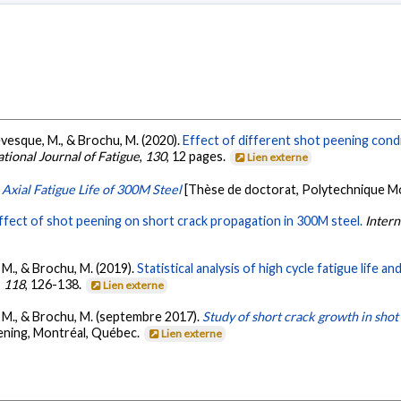
 Lévesque, M., & Brochu, M. (2020).
Effect of different shot peening condi
ational Journal of Fatigue
,
130
, 12 pages.
Lien externe
 Axial Fatigue Life of 300M Steel
[Thèse de doctorat, Polytechnique M
ffect of shot peening on short crack propagation in 300M steel.
Intern
 M., & Brochu, M. (2019).
Statistical analysis of high cycle fatigue life a
,
118
, 126-138.
Lien externe
, M., & Brochu, M. (septembre 2017).
Study of short crack growth in sho
ening, Montréal, Québec.
Lien externe