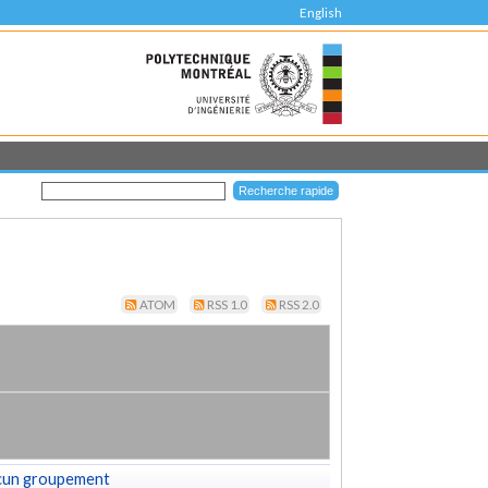
English
ATOM
RSS 1.0
RSS 2.0
cun groupement