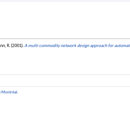
ann, R. (2001).
A multi-commodity network design approach for automate
e Montréal
.