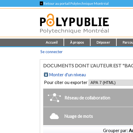
<
Retour au portail Polytechnique Montréal
Accueil
À propos
Déposer
Parcou
Se connecter
DOCUMENTS DONT L'AUTEUR EST "BAC
Monter d'un niveau
Pour citer ou exporter
Réseau de collaboration
Nuage de mots
Grouper par:
Au