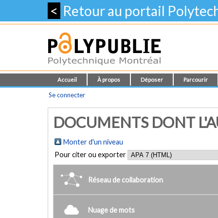
<
Retour au portail Polyte
Accueil
À propos
Déposer
Parcourir
Se connecter
DOCUMENTS DONT L'AU
Monter d'un niveau
Pour citer ou exporter
Réseau de collaboration
Nuage de mots