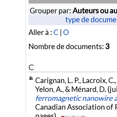
Grouper par:
Auteurs ou au
type de docume
Aller à :
C
|
O
Nombre de documents:
3
C
Carignan, L. P., Lacroix, C.,
Yelon, A., & Ménard, D. (j
ferromagnetic nanowire a
Canadian Association of 
pages).