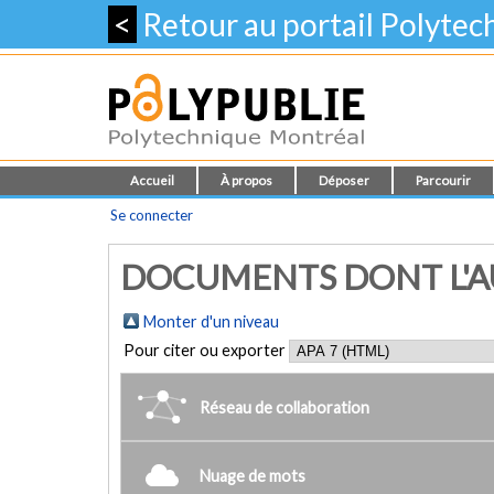
<
Retour au portail Polyte
Accueil
À propos
Déposer
Parcourir
Se connecter
DOCUMENTS DONT L'AUT
Monter d'un niveau
Pour citer ou exporter
Réseau de collaboration
Nuage de mots