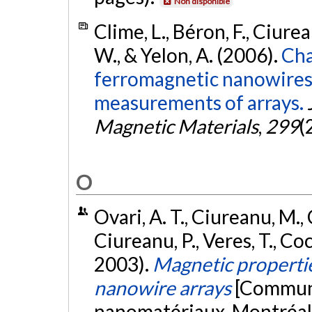
Non disponible
Clime, L., Béron, F., Ciure
W., & Yelon, A. (2006).
Cha
ferromagnetic nanowires
measurements of arrays.
Magnetic Materials
,
299
(
O
Ovari, A. T., Ciureanu, M., 
Ciureanu, P., Veres, T., Coc
2003).
Magnetic propertie
nanowire arrays
[Communi
nanomatériaux, Montréal