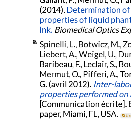
(2014).
Determination of 
properties of liquid phan
ink.
Biomedical Optics Ex
Spinelli, L., Botwicz, M., Z
Liebert, A., Weigel, U., Dur
Baribeau, F., Leclair, S., Bou
Mermut, O., Pifferi, A., Torr
G. (avril 2012).
Inter-labo
properties performed on i
[Communication écrite].
paper, Miami, FL, USA.
Lie