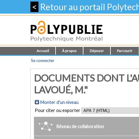
<
Retour au portail Polyte
Accueil
À propos
Déposer
Parcourir
Se connecter
DOCUMENTS DONT L'A
LAVOUÉ, M."
Monter d'un niveau
Pour citer ou exporter
Réseau de collaboration