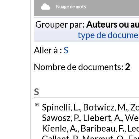
Nuage de mots
Grouper par:
Auteurs ou au
type de docume
Aller à :
S
Nombre de documents:
2
S
Spinelli, L., Botwicz, M., Z
Sawosz, P., Liebert, A., We
Kienle, A., Baribeau, F., Lec
Gallant, P., Mermut, O., Fari