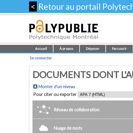
<
Retour au portail Polyte
Accueil
À propos
Déposer
Parcourir
Se connecter
DOCUMENTS DONT L'AUT
Monter d'un niveau
Pour citer ou exporter
Réseau de collaboration
Nuage de mots