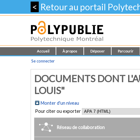
<
Retour au portail Polyte
Accueil
À propos
Déposer
Parcourir
Se connecter
DOCUMENTS DONT L'A
LOUIS"
Monter d'un niveau
Pour citer ou exporter
Réseau de collaboration