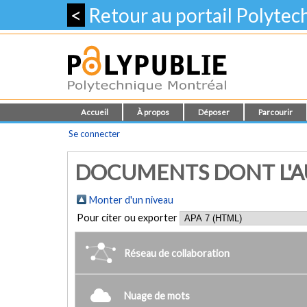
<
Retour au portail Polyte
Accueil
À propos
Déposer
Parcourir
Se connecter
DOCUMENTS DONT L'AU
Monter d'un niveau
Pour citer ou exporter
Réseau de collaboration
Nuage de mots