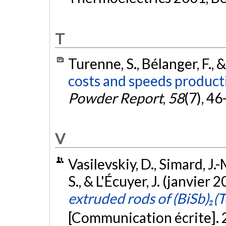
T
Turenne, S., Bélanger, F., 
costs and speeds producti
Powder Report
,
58
(7), 46
V
Vasilevskiy, D., Simard, J.-
S., & L'Écuyer, J. (janvier 
extruded rods of (BiSb)₂(T
[Communication écrite]. 