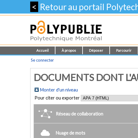
<
Retour au portail Polyte
Accueil
À propos
Déposer
Parcourir
Se connecter
DOCUMENTS DONT L'AU
Monter d'un niveau
Pour citer ou exporter
Réseau de collaboration
Nuage de mots