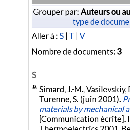
Grouper par:
Auteurs ou au
type de docume
Aller à :
S
|
T
|
V
Nombre de documents:
3
S
Simard, J.-M., Vasilevskiy, D
Turenne, S. (juin 2001).
Pr
materials by mechanical a
[Communication écrite]. 
Thermoelectrics 2001, Be