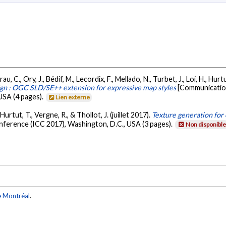
, C., Ory, J., Bédif, M., Lecordix, F., Mellado, N., Turbet, J., Loi, H., Hur
gn : OGC SLD/SE++ extension for expressive map styles
[Communication
USA (4 pages).
Lien externe
 Hurtut, T., Vergne, R., & Thollot, J. (juillet 2017).
Texture generation for
onference (ICC 2017), Washington, D.C., USA (3 pages).
Non disponibl
e Montréal
.