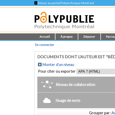
<
Retour au portail Polytechnique Montréal
Accueil
À propos
Déposer
Parcou
Se connecter
DOCUMENTS DONT L'AUTEUR EST "BÉD
Monter d'un niveau
Pour citer ou exporter
Réseau de collaboration
Nuage de mots
Grouper par:
Au