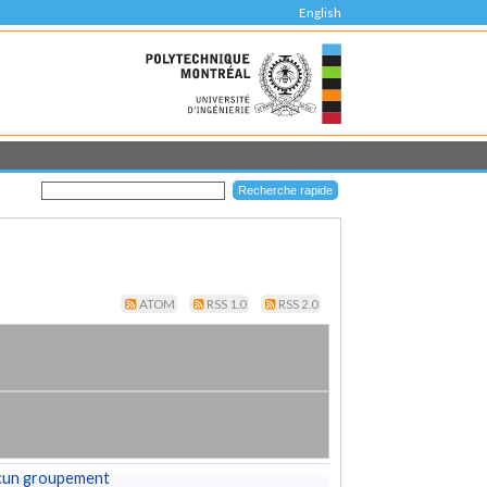
English
ATOM
RSS 1.0
RSS 2.0
cun groupement