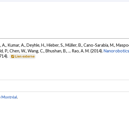
A., Kumar, A., Deyhle, H., Hieber, S., Müller, B., Cano-Sarabia, M., Maspoch, 
ild, P., Chen, W., Wang, C., Bhushan, B., ... Rao, A. M. (2014).
Nanorobotics
714).
Lien externe
e Montréal
.