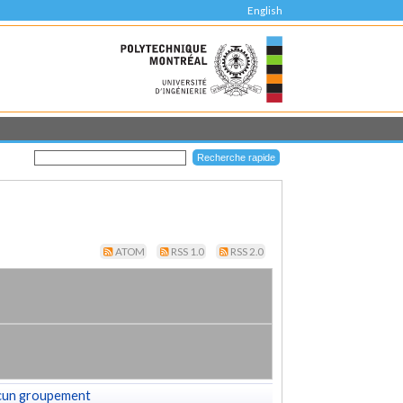
English
ATOM
RSS 1.0
RSS 2.0
cun groupement