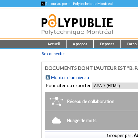
<
Retour au portail Polytechnique Montréal
Accueil
À propos
Déposer
Parcou
Se connecter
DOCUMENTS DONT L'AUTEUR EST "B. PA
Monter d'un niveau
Pour citer ou exporter
Réseau de collaboration
Nuage de mots
Grouper par:
Au