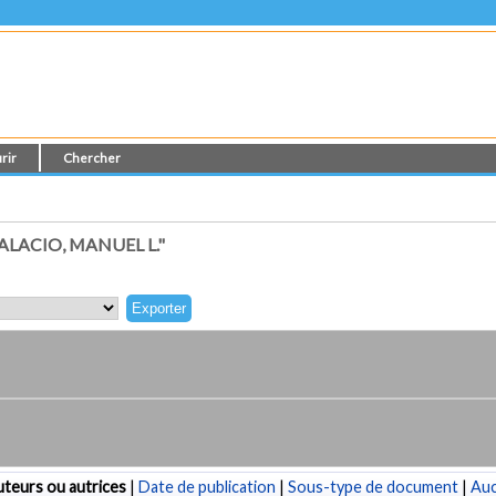
rir
Chercher
LACIO, MANUEL L."
teurs ou autrices
|
Date de publication
|
Sous-type de document
|
Au