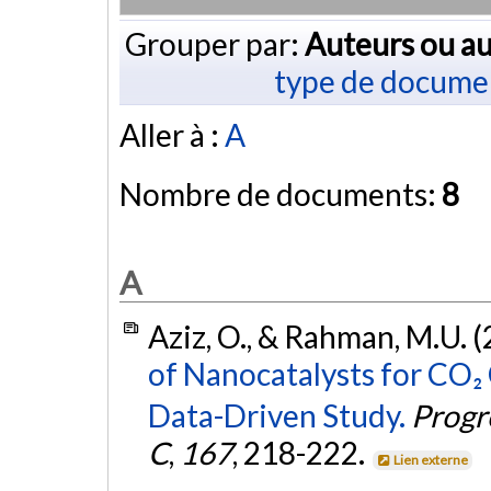
Grouper par:
Auteurs ou au
type de docume
Aller à :
A
Nombre de documents:
8
A
Aziz, O., & Rahman, M.U. 
of Nanocatalysts for CO₂
Data-Driven Study.
Progr
C
,
167
, 218-222.
Lien externe