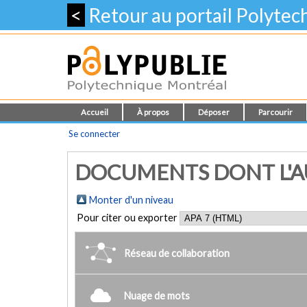
<
Retour au portail Polyte
Accueil
À propos
Déposer
Parcourir
Se connecter
DOCUMENTS DONT L'AU
Monter d'un niveau
Pour citer ou exporter
Réseau de collaboration
Nuage de mots