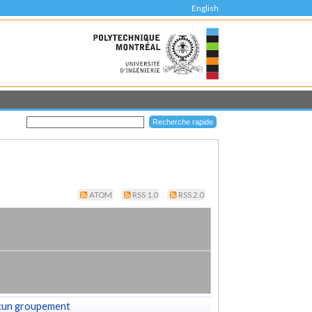
English
ATOM
RSS 1.0
RSS 2.0
cun groupement