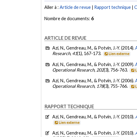
Aller à :
Article de revue
|
Rapport technique
|
C
Nombre de documents:
6
ARTICLE DE REVUE
Azi, N., Gendreau, M., & Potvin, J.-Y. (2014).
Research
,
41
(1), 167-173.
Lien externe
Azi, N., Gendreau, M., & Potvin, J.-Y. (2009).
Operational Research
,
202
(3), 756-763.
Azi, N., Gendreau, M., & Potvin, J.-Y. (2006).
Operational Research
,
178
(3), 755-766.
RAPPORT TECHNIQUE
Azi, N., Gendreau, M., & Potvin, J.-Y. (2010).
Lien externe
Azi, N., Gendreau, M., & Potvin, J.-Y. (2010).