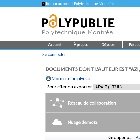
<
Retour au portail Polytechnique Montréal
Accueil
À propos
Déposer
Parcou
Se connecter
DOCUMENTS DONT L'AUTEUR EST "AZI,
Monter d'un niveau
Pour citer ou exporter
Réseau de collaboration
Nuage de mots
Grouper par:
Au