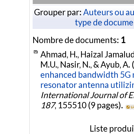
Grouper par:
Auteurs ou au
type de docume
Nombre de documents:
1
Ahmad, H., Haizal Jamalud
M.U., Nasir, N., & Ayub, A.
enhanced bandwidth 5G 
resonator antenna utilizin
International Journal of
187
, 155510 (9 pages).
L
Liste produ