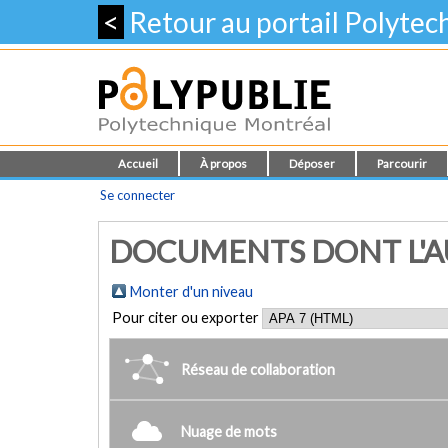
<
Retour au portail Polyte
Accueil
À propos
Déposer
Parcourir
Se connecter
DOCUMENTS DONT L'AU
Monter d'un niveau
Pour citer ou exporter
Réseau de collaboration
Nuage de mots