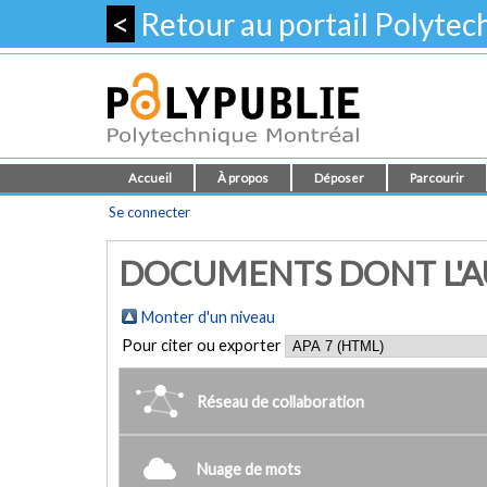
<
Retour au portail Polyte
Accueil
À propos
Déposer
Parcourir
Se connecter
DOCUMENTS DONT L'AU
Monter d'un niveau
Pour citer ou exporter
Réseau de collaboration
Nuage de mots