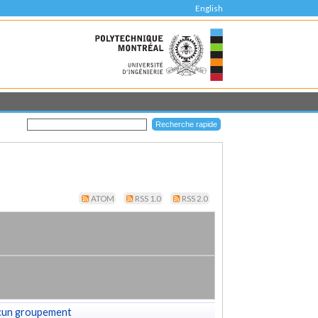
English
ATOM
RSS 1.0
RSS 2.0
cun groupement