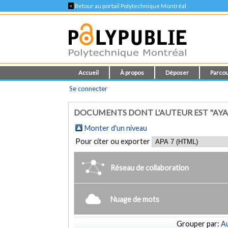
<
Retour au portail Polytechnique Montréal
Accueil
À propos
Déposer
Parcou
Se connecter
DOCUMENTS DONT L'AUTEUR EST "AYA
Monter d'un niveau
Pour citer ou exporter
Réseau de collaboration
Nuage de mots
Grouper par:
Au