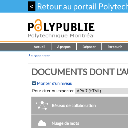
<
Retour au portail Polyte
Accueil
À propos
Déposer
Parcourir
Se connecter
DOCUMENTS DONT L'AU
Monter d'un niveau
Pour citer ou exporter
Réseau de collaboration
Nuage de mots