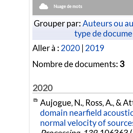
Nuage de mots
Grouper par:
Auteurs ou au
type de docume
Aller à :
2020
|
2019
Nombre de documents:
3
2020
Aujogue, N., Ross, A., & A
domain nearfield acoustic
normal velocity of source
Processing
,
139
, 106363 