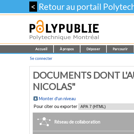
<
Retour au portail Polyte
Accueil
À propos
Déposer
Parcourir
Se connecter
DOCUMENTS DONT L'AU
NICOLAS"
Monter d'un niveau
Pour citer ou exporter
Réseau de collaboration