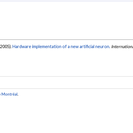
 (2005).
Hardware implementation of a new artificial neuron.
Internation
e Montréal
.