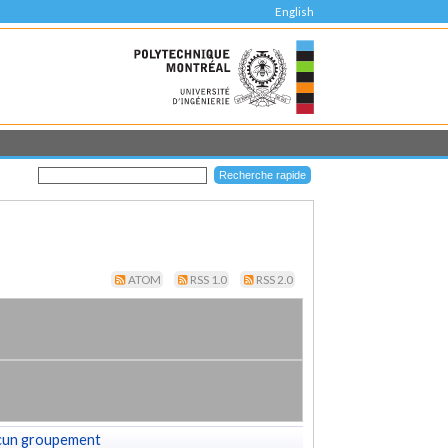
English
ATOM
RSS 1.0
RSS 2.0
cun groupement