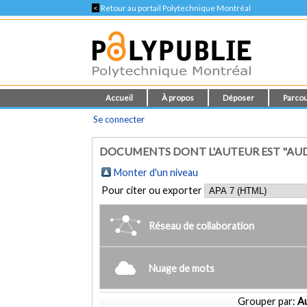
<
Retour au portail Polytechnique Montréal
Accueil
À propos
Déposer
Parcou
Se connecter
DOCUMENTS DONT L'AUTEUR EST "AUD
Monter d'un niveau
Pour citer ou exporter
Réseau de collaboration
Nuage de mots
Grouper par:
Au