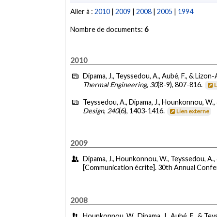
Aller à :
2010
|
2009
|
2008
|
2005
|
1994
Nombre de documents:
6
2010
Dipama, J., Teyssedou, A., Aubé, F., & Lizon-A
Thermal Engineering
,
30
(8-9), 807-816.
Teyssedou, A., Dipama, J., Hounkonnou, W., 
Design
,
240
(6), 1403-1416.
Lien externe
2009
Dipama, J., Hounkonnou, W., Teyssedou, A., 
[Communication écrite]. 30th Annual Confer
2008
Hounkonnou, W., Dipama, J., Aubé, F., & Teys