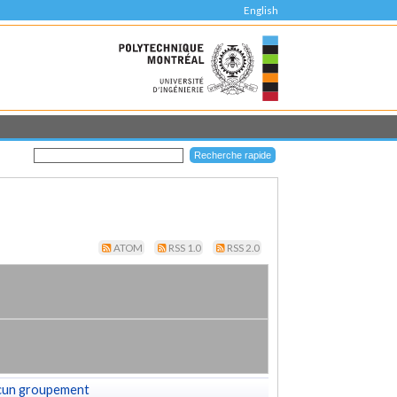
English
ATOM
RSS 1.0
RSS 2.0
cun groupement