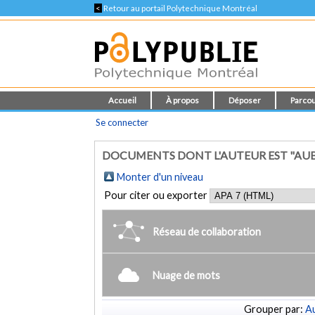
<
Retour au portail Polytechnique Montréal
Accueil
À propos
Déposer
Parcou
Se connecter
DOCUMENTS DONT L'AUTEUR EST "AUBÉ,
Monter d'un niveau
Pour citer ou exporter
Réseau de collaboration
Nuage de mots
Grouper par:
Au