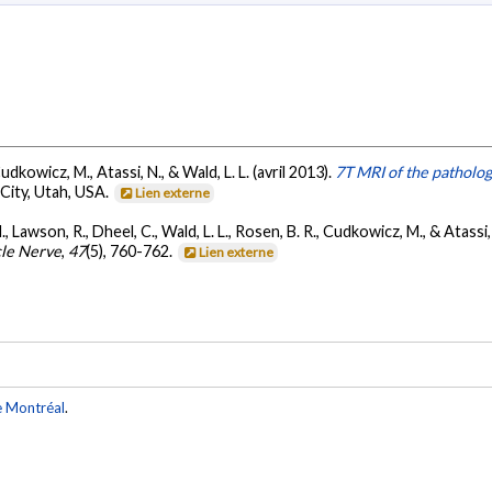
dkowicz, M., Atassi, N., & Wald, L. L. (avril 2013).
7T MRI of the patholog
 City, Utah, USA.
Lien externe
., Lawson, R., Dheel, C., Wald, L. L., Rosen, B. R., Cudkowicz, M., & Atassi
le Nerve
,
47
(5), 760-762.
Lien externe
e Montréal
.