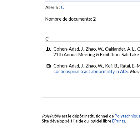
Aller à :
C
Nombre de documents:
2
C
Cohen-Adad, J., Zhao, W., Oaklander, A. L., Cu
21th Annual Meeting & Exhibition, Salt Lake
Cohen-Adad, J., Zhao, W., Keil, B., Ratai, E.-M
corticospinal tract abnormality in ALS.
Musc
PolyPublie
est le dépôt institutionnel de
Polytechniqu
Site développé à l'aide du logiciel libre
EPrints
.