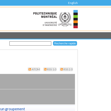
English
ATOM
RSS 1.0
RSS 2.0
cun groupement