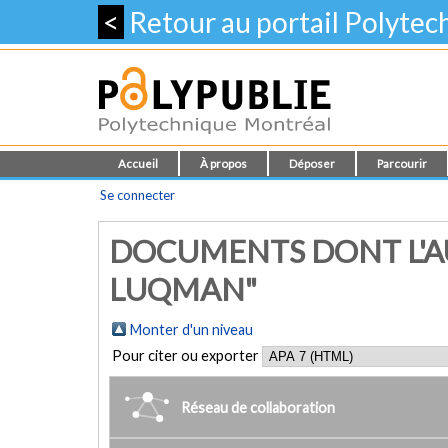
<
Retour au portail Polyte
Accueil
À propos
Déposer
Parcourir
Se connecter
DOCUMENTS DONT L'AU
LUQMAN"
Monter d'un niveau
Pour citer ou exporter
Réseau de collaboration