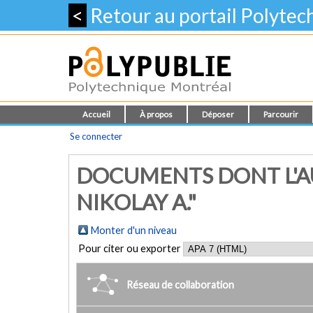
<
Retour au portail Polyte
Accueil
À propos
Déposer
Parcourir
Se connecter
DOCUMENTS DONT L'AU
NIKOLAY A."
Monter d'un niveau
Pour citer ou exporter
Réseau de collaboration