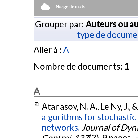
Nuage de mots
Grouper par:
Auteurs ou au
type de docume
Aller à :
A
Nombre de documents:
1
A
Atanasov, N. A., Le Ny, J., 
algorithms for stochastic
networks.
Journal of Dy
Control
,
137
(3), 9 pages.