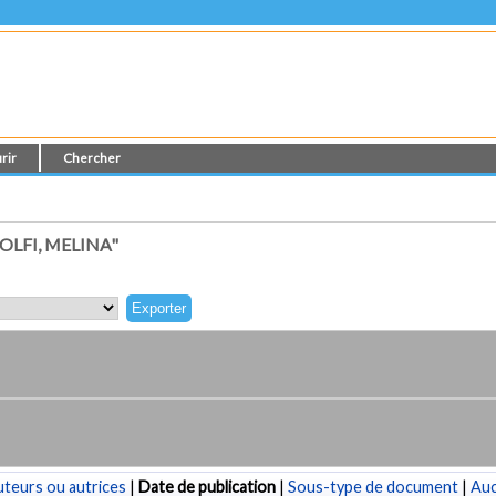
rir
Chercher
LFI, MELINA"
teurs ou autrices
|
Date de publication
|
Sous-type de document
|
Au