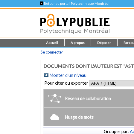
<
Retour au portail Polytechnique Montréal
Accueil
À propos
Déposer
Parcou
Se connecter
DOCUMENTS DONT L'AUTEUR EST "ASTO
Monter d'un niveau
Pour citer ou exporter
Réseau de collaboration
Nuage de mots
Grouper par:
Au