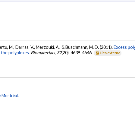
vertu, M., Darras, V., Merzouki, A., & Buschmann, M. D. (2011).
Excess pol
 the polyplexes.
Biomaterials
,
32
(20), 4639-4646.
Lien externe
e Montréal
.