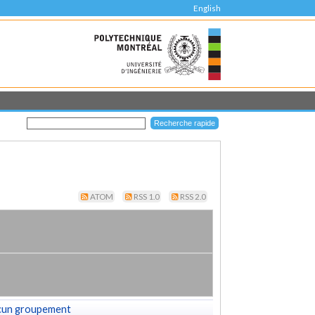
English
ATOM
RSS 1.0
RSS 2.0
cun groupement