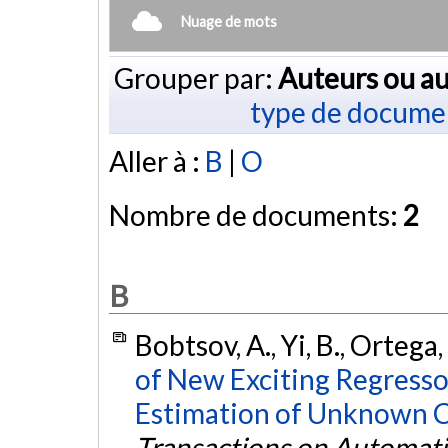
Nuage de mots
Grouper par:
Auteurs ou au
type de docume
Aller à :
B
|
O
Nombre de documents:
2
B
Bobtsov, A., Yi, B., Ortega,
of New Exciting Regresso
Estimation of Unknown C
Transactions on Automati