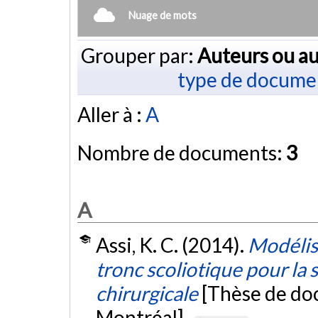
Nuage de mots
Grouper par:
Auteurs ou au
type de docume
Aller à :
A
Nombre de documents:
3
A
Assi, K. C. (2014).
Modélis
tronc scoliotique pour la 
chirurgicale
[Thèse de do
Montréal].