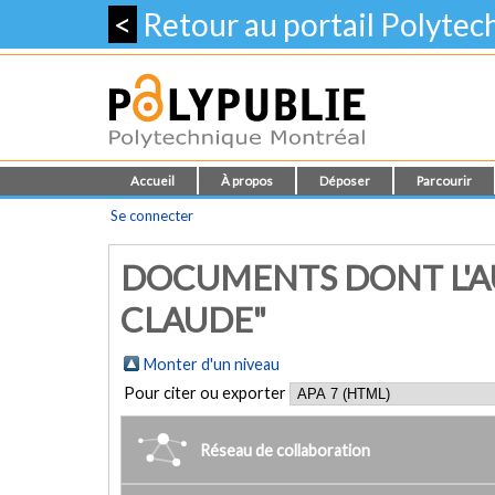
<
Retour au portail Polyte
Accueil
À propos
Déposer
Parcourir
Se connecter
DOCUMENTS DONT L'AU
CLAUDE"
Monter d'un niveau
Pour citer ou exporter
Réseau de collaboration