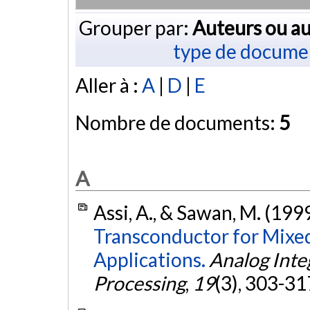
Grouper par:
Auteurs ou au
type de docume
Aller à :
A
|
D
|
E
Nombre de documents:
5
A
Assi, A., & Sawan, M. (199
Transconductor for Mixed
Applications.
Analog Integ
Processing
,
19
(3), 303-31