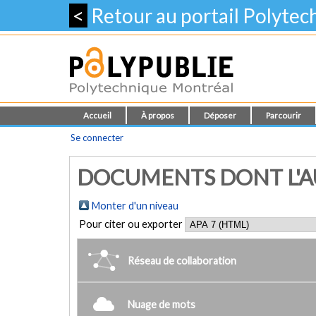
<
Retour au portail Polyte
Accueil
À propos
Déposer
Parcourir
Se connecter
DOCUMENTS DONT L'AUT
Monter d'un niveau
Pour citer ou exporter
Réseau de collaboration
Nuage de mots