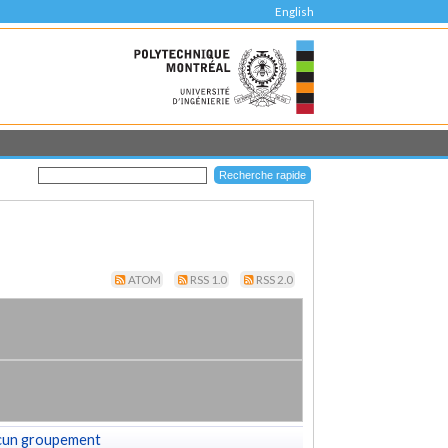
English
ATOM
RSS 1.0
RSS 2.0
cun groupement