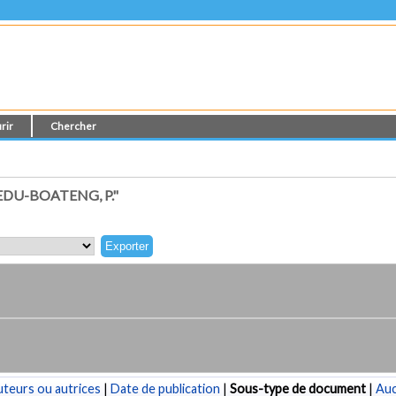
rir
Chercher
DU-BOATENG, P."
teurs ou autrices
|
Date de publication
|
Sous-type de document
|
Au