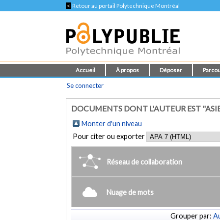
<
Retour au portail Polytechnique Montréal
Accueil
À propos
Déposer
Parcou
Se connecter
DOCUMENTS DONT L'AUTEUR EST "ASIE
Monter d'un niveau
Pour citer ou exporter
Réseau de collaboration
Nuage de mots
Grouper par:
Au