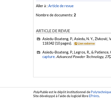
Aller à :
Article de revue
Nombre de documents:
2
ARTICLE DE REVUE
Asiedu-Boateng, P., Asiedu, N. Y., Živković, V
118342 (10 pages).
Lien externe
Asiedu-Boateng, P., Legros, R., & Patience, G
capture.
Advanced Powder Technology
,
27
(
PolyPublie
est le dépôt institutionnel de
Polytechniqu
Site développé à l'aide du logiciel libre
EPrints
.