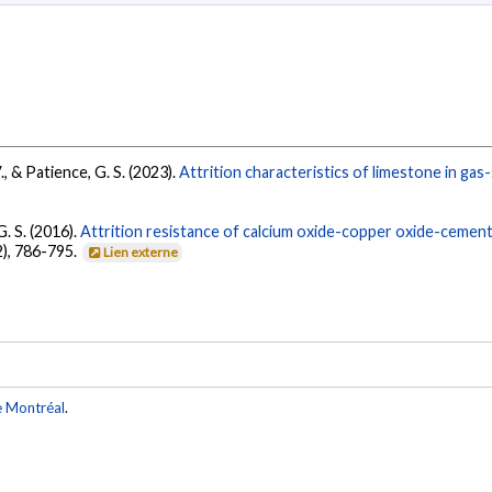
., & Patience, G. S. (2023).
Attrition characteristics of limestone in gas-
. S. (2016).
Attrition resistance of calcium oxide-copper oxide-cemen
2), 786-795.
Lien externe
e Montréal
.