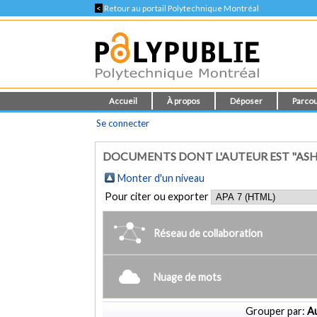
<
Retour au portail Polytechnique Montréal
Accueil
À propos
Déposer
Parcou
Se connecter
DOCUMENTS DONT L'AUTEUR EST "ASHB
Monter d'un niveau
Pour citer ou exporter
Réseau de collaboration
Nuage de mots
Grouper par:
Au