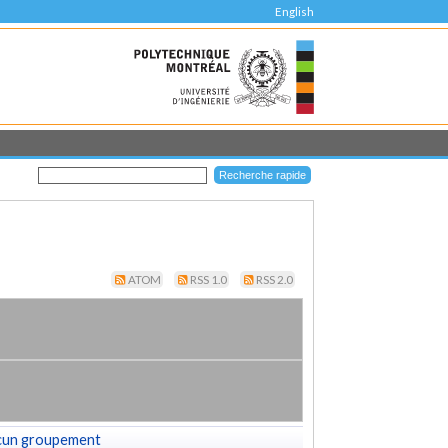
English
ATOM
RSS 1.0
RSS 2.0
cun groupement