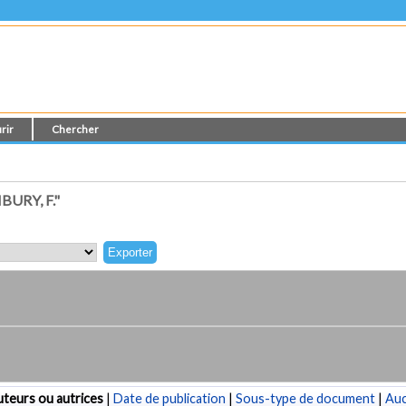
rir
Chercher
URY, F."
teurs ou autrices
|
Date de publication
|
Sous-type de document
|
Au