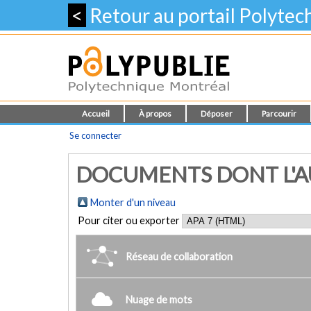
<
Retour au portail Polyte
Accueil
À propos
Déposer
Parcourir
Se connecter
DOCUMENTS DONT L'AU
Monter d'un niveau
Pour citer ou exporter
Réseau de collaboration
Nuage de mots