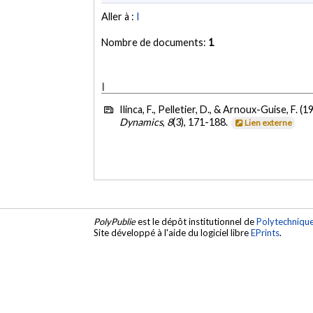
Aller à :
I
Nombre de documents:
1
I
Ilinca, F., Pelletier, D., & Arnoux-Guise, F. (1
Dynamics
,
8
(3), 171-188.
Lien externe
PolyPublie
est le dépôt institutionnel de
Polytechniqu
Site développé à l'aide du logiciel libre
EPrints
.