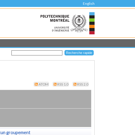
English
ATOM
RSS 1.0
RSS 2.0
cun groupement