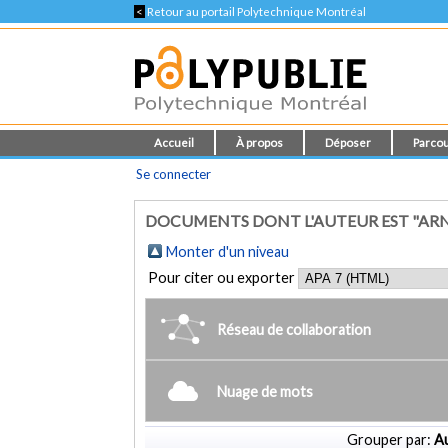
<
Retour au portail Polytechnique Montréal
Accueil
À propos
Déposer
Parcou
Se connecter
DOCUMENTS DONT L'AUTEUR EST "ARNO
Monter d'un niveau
Pour citer ou exporter
Réseau de collaboration
Nuage de mots
Grouper par:
Au