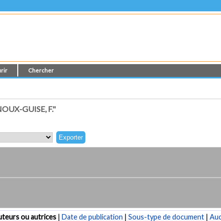
rir
Chercher
UX-GUISE, F."
teurs ou autrices
|
Date de publication
|
Sous-type de document
|
Au