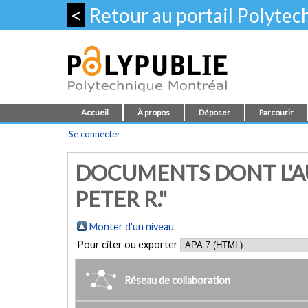
<
Retour au portail Polyte
Accueil
À propos
Déposer
Parcourir
Se connecter
DOCUMENTS DONT L'A
PETER R."
Monter d'un niveau
Pour citer ou exporter
Réseau de collaboration