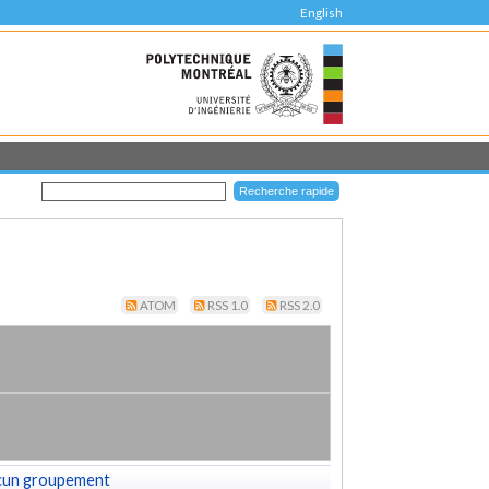
English
ATOM
RSS 1.0
RSS 2.0
cun groupement