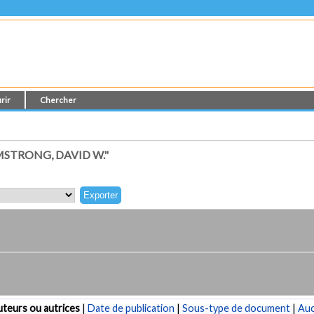
rir
Chercher
STRONG, DAVID W."
teurs ou autrices
|
Date de publication
|
Sous-type de document
|
Au