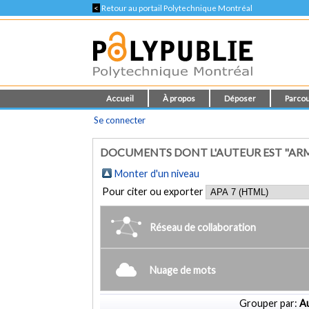
<
Retour au portail Polytechnique Montréal
Accueil
À propos
Déposer
Parcou
Se connecter
DOCUMENTS DONT L'AUTEUR EST "ARM
Monter d'un niveau
Pour citer ou exporter
Réseau de collaboration
Nuage de mots
Grouper par:
Au