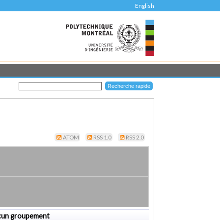
English
ATOM
RSS 1.0
RSS 2.0
cun groupement