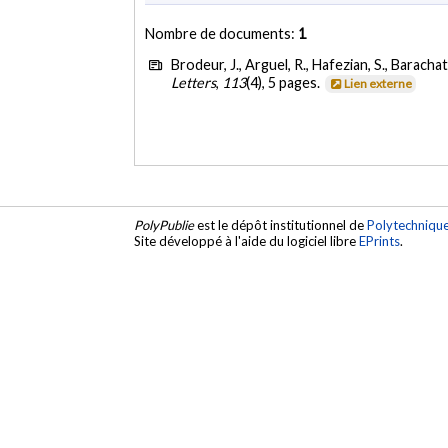
Nombre de documents:
1
Brodeur, J., Arguel, R., Hafezian, S., Baracha
Letters
,
113
(4), 5 pages.
Lien externe
PolyPublie
est le dépôt institutionnel de
Polytechniqu
Site développé à l'aide du logiciel libre
EPrints
.