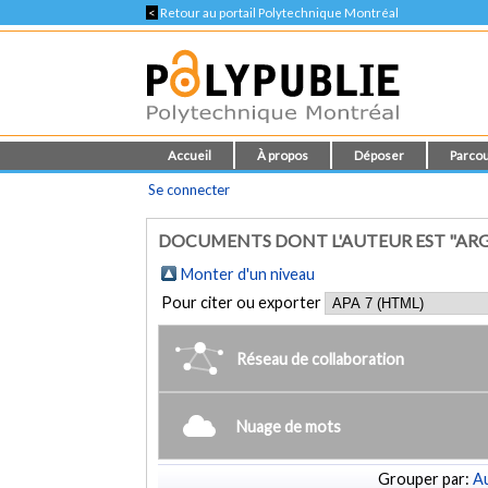
<
Retour au portail Polytechnique Montréal
Accueil
À propos
Déposer
Parcou
Se connecter
DOCUMENTS DONT L'AUTEUR EST "ARG
Monter d'un niveau
Pour citer ou exporter
Réseau de collaboration
Nuage de mots
Grouper par:
Au