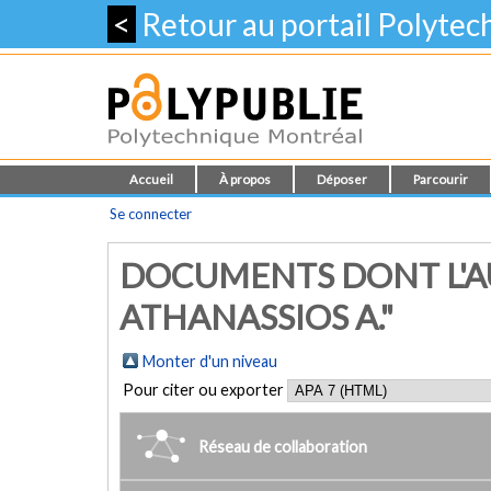
<
Retour au portail Polyte
Accueil
À propos
Déposer
Parcourir
Se connecter
DOCUMENTS DONT L'AU
ATHANASSIOS A."
Monter d'un niveau
Pour citer ou exporter
Réseau de collaboration