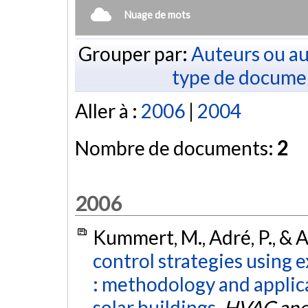
Nuage de mots
Grouper par:
Auteurs ou au
type de docume
Aller à :
2006
|
2004
Nombre de documents:
2
2006
Kummert, M., Adré, P., & A
control strategies using 
: methodology and applica
solar buildings.
HVAC and