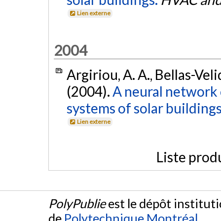
Lien externe
2004
Argiriou, A. A., Bellas-Veli
(2004).
A neural network 
systems of solar buildings
Lien externe
Liste prod
PolyPublie
est le dépôt institut
de
Polytechnique Montréal
.