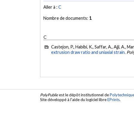
Aller à :
C
Nombre de documents:
1
C
Castejon, P., Habibi, K., Saffar, A., Ajji, A., 
extrusion draw ratio and uniaxial strain.
Pol
PolyPublie
est le dépôt institutionnel de
Polytechniqu
Site développé à l'aide du logiciel libre
EPrints
.