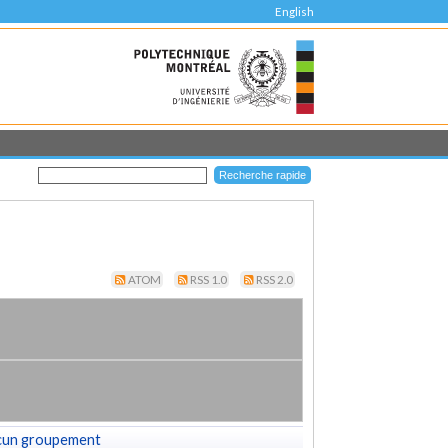
English
ATOM
RSS 1.0
RSS 2.0
cun groupement