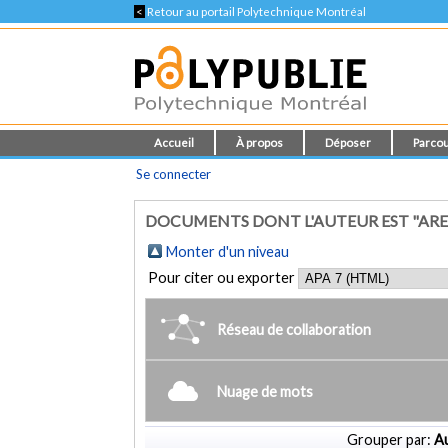
<
Retour au portail Polytechnique Montréal
Accueil
À propos
Déposer
Parcou
Se connecter
DOCUMENTS DONT L'AUTEUR EST "ARE
Monter d'un niveau
Pour citer ou exporter
Réseau de collaboration
Nuage de mots
Grouper par:
Au