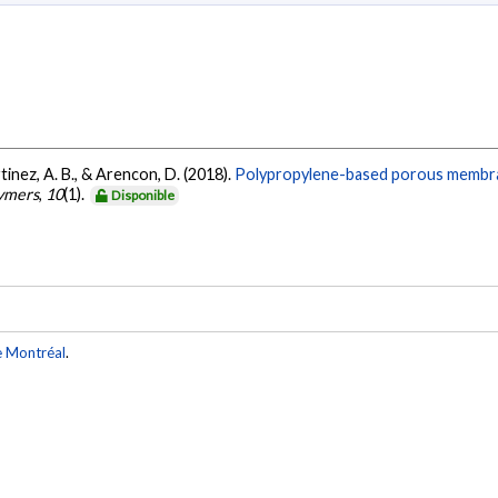
Martinez, A. B., & Arencon, D. (2018).
Polypropylene-based porous membran
ymers
,
10
(1).
Disponible
e Montréal
.