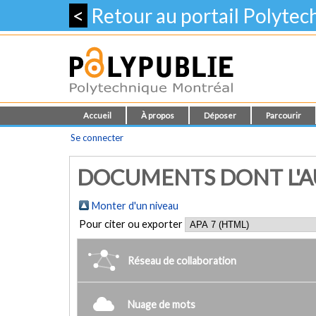
<
Retour au portail Polyte
Accueil
À propos
Déposer
Parcourir
Se connecter
DOCUMENTS DONT L'AUT
Monter d'un niveau
Pour citer ou exporter
Réseau de collaboration
Nuage de mots