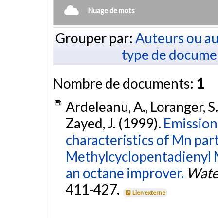
Nuage de mots
Grouper par:
Auteurs ou au
type de docume
Nombre de documents:
1
Ardeleanu, A., Loranger, S.
Zayed, J. (1999).
Emission
characteristics of Mn par
Methylcyclopentadienyl 
an octane improver.
Water
411-427.
Lien externe